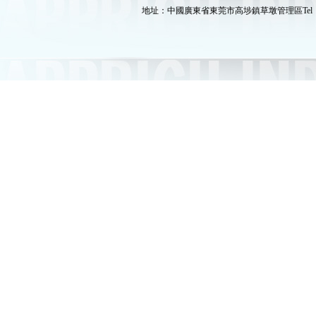
地址：中國廣東省東莞市高埗鎮草墩管理區Tel：86-769-89080