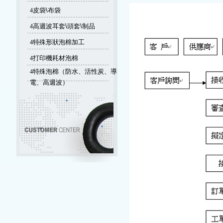
4
皮袋\布袋
4
高週波耳套\頭套\制品
4
特殊形狀泡棉加工
4
打印機耗材泡棉
4
特殊泡棉（防水、活性炭、導
電、高週波）