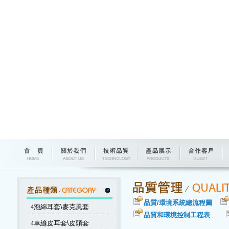
品質/環境系統總流程圖
4
泡綿耳套\麥克風套
品質和環境控制工程表
4
車縫皮耳套\皮頭套