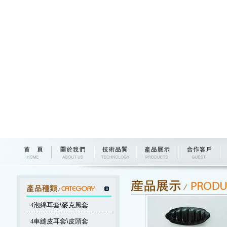
4
泡綿耳套\麥克風套
4
車縫皮耳套\皮頭套