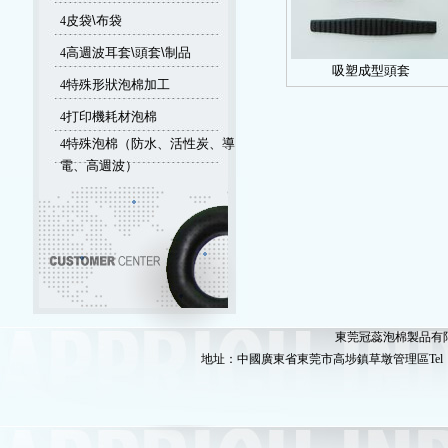
4
皮袋\布袋
4
高週波耳套\頭套\制品
吸塑成型頭套
4
特殊形狀泡棉加工
4
打印機耗材泡棉
4
特殊泡棉（防水、活性炭、導
電、高週波）
東莞冠蕊泡棉製品有限公司版
地址：中國廣東省東莞市高埗鎮草墩管理區Tel：86-769-89080