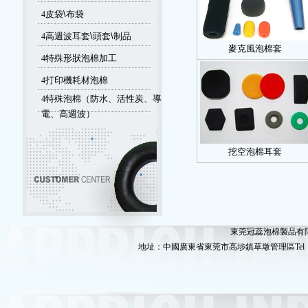
4
皮袋\布袋
4
高週波耳套\頭套\制品
麥克風泡棉套
4
特殊形狀泡棉加工
4
打印機耗材泡棉
4
特殊泡棉（防水、活性炭、導
電、高週波）
挖空泡棉耳套
東莞冠蕊泡棉製品有限公司版
地址：中國廣東省東莞市高埗鎮草墩管理區Tel：86-769-89080