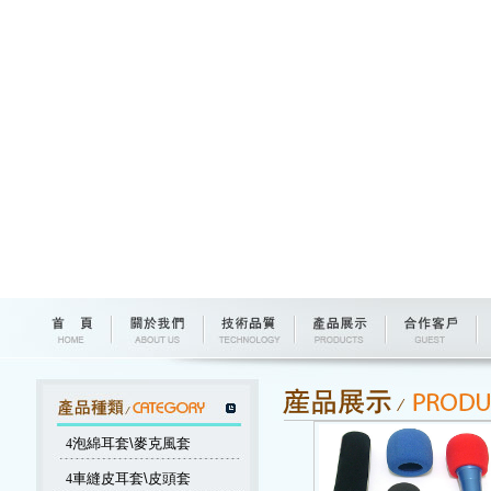
4
泡綿耳套\麥克風套
4
車縫皮耳套\皮頭套