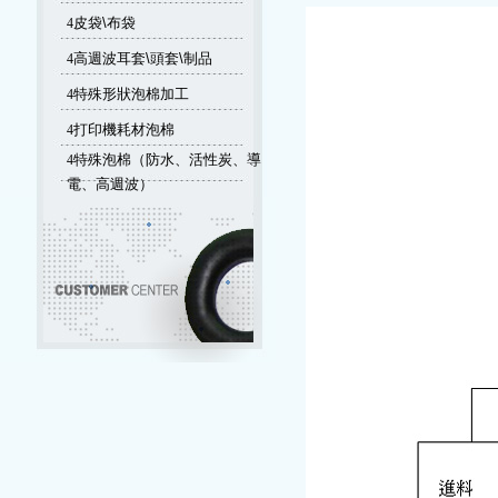
4
皮袋\布袋
4
高週波耳套\頭套\制品
4
特殊形狀泡棉加工
4
打印機耗材泡棉
4
特殊泡棉（防水、活性炭、導
電、高週波）