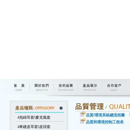
品質/環境系統總流程圖
4
泡綿耳套\麥克風套
品質和環境控制工程表
4
車縫皮耳套\皮頭套